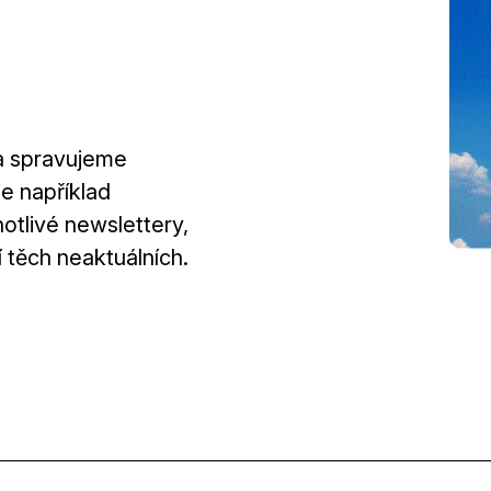
 a spravujeme
e například
notlivé newslettery,
 těch neaktuálních.