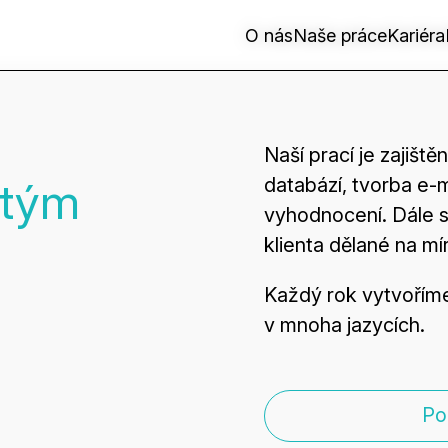
O nás
O nás
Naše práce
Naše práce
Kariéra
Kariéra
Naší prací je zajišt
 tým
databází, tvorba e-m
vyhodnocení. Dále s
klienta dělané na mí
Každý rok vytvořím
v mnoha jazycích.
Po