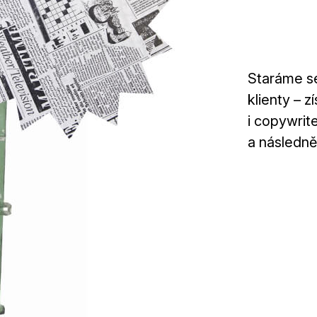
Staráme se
klienty – 
i copywrit
a následně