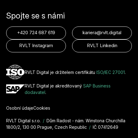
Spojte se s námi
+420 724 687 619
kariera@rvlt.digital
RVLT Instagram
RVLT Linkedin
RVLT Digital je držitelem certifikátu
ISO/IEC 27001
.
RVLT Digital je akreditovaný
SAP Business
dodavatel
.
Osobní údaje
Cookies
RVLT Digital s.r.o.
/
Dům Radost - nám. Winstona Churchilla
1800/2,
130 00 Prague, Czech Republic
/
IČ 07412649